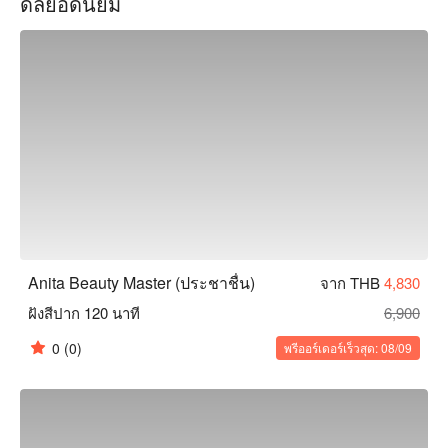
ดีลยอดนิยม
การต่อขนตาเป็นหนึ่งในบริการยอดนิยมของร้าน ช่างของเรา
สามารถปรับแต่งความยาว ความหนา และความโค้งงอให้เหมาะ
กับความชอบส่วนตัวของคุณได้ ด้วยขั้นตอนการติดที่พิถีพิถัน
ทำให้ขนตาออกมาสวยถูกใจไร้ที่ติ

นอกจากการต่อขนตาแล้ว เรายังมีบริการสักเพื่อความงามเพื่อ
ช่วยให้คิ้ว อายไลเนอร์ และสีปากได้รูปทรงและสมบูรณ์แบบ ด้วย
ช่างมากฝีมือพร้อมเครื่องมือพิเศษและเม็ดสีเพื่อสร้างผลลัพธ์ที่ดู
เป็นธรรมชาติและติดทนนาน

จอง Anita Beautty Master พร้อมโปรโมชั่นบน FunNow ตอนนี้!
Anita Beauty Master (ประชาชื่น)
จาก THB
4,830
ฝังสีปาก 120 นาที
6,900
0
(0)
พรีออร์เดอร์เร็วสุด: 08/09