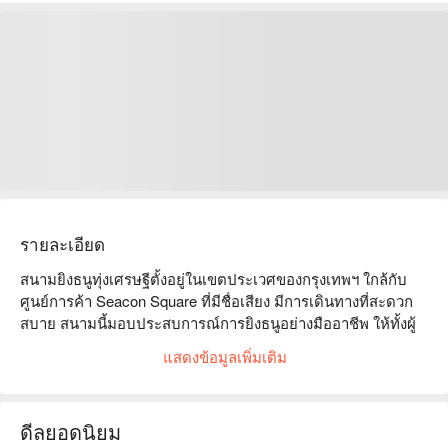
รายละเอียด
สนามยิงธนูทุ่งเศรษฐีตั้งอยู่ในเขตประเวศของกรุงเทพฯ ใกล้กับ
ศูนย์การค้า Seacon Square ที่มีชื่อเสียง มีการเดินทางที่สะดวก
สบาย สนามนี้มอบประสบการณ์การยิงธนูอย่างมืออาชีพ ให้ทั้งผู้
เริ่มต้นและนักยิงที่มีประสบการณ์ได้สนุกกับการยิงธนูใน
แสดงข้อมูลเพิ่มเติม
บรรยากาศที่เป็นมิตร สถานที่นี้มีอุปกรณ์ที่ครบครันและมีทีมโค้ช
ที่มีคะแนนสูง ซึ่งลูกค้าชื่นชอบ ไม่ว่าจะเป็นการรวมตัวของ
ครอบครัว การพบปะกับเพื่อน หรือกิจกรรมสร้างทีม เป็นตัวเลือกที่
ดีลยอดนิยม
เหมาะสม จองผ่าน FunNow เพื่อรับส่วนลด!