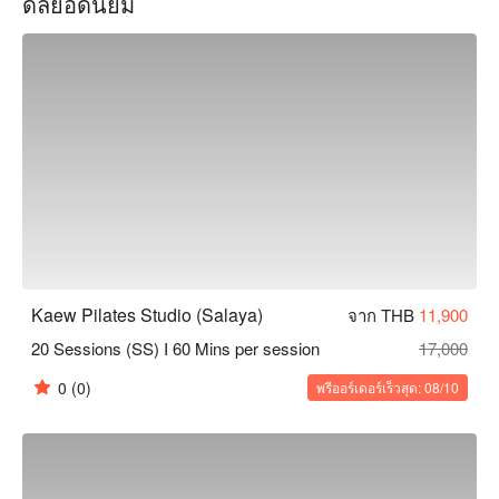
ดีลยอดนิยม
เสริมสร้างกล้ามเนื้อแกน ปรับปรุงความยืดหยุ่น หรือหาวิธีผ่อน
คลายร่างกายและจิตใจ สตูดิโอแค้วพิลาทิสเป็นตัวเลือกที่เหมาะ
สม จองผ่านฟันนาวเพื่อรับส่วนลดทันที!
Kaew Pilates Studio (Salaya)
จาก THB
11,900
20 Sessions (SS) I 60 Mins per session
17,000
0
(0)
พรีออร์เดอร์เร็วสุด: 08/10