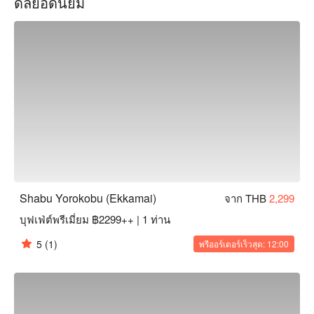
ดีลยอดนิยม
ชมเชยการบริการที่อบอุ่นและใส่ใจ ไม่ว่าคุณจะเป็นคนรักชาบู
หรือกำลังมองหาลิ้มลองรสชาติใหม่ ๆ ชาบู ยอโรกบุ เอ็กคาไม 
เป็นตัวเลือกที่เหมาะสม จองผ่าน FunNow เพื่อรับส่วนลดตอนนี้!
Shabu Yorokobu (Ekkamai)
จาก THB
2,299
บุฟเฟ่ต์พรีเมี่ยม ฿2299++ | 1 ท่าน
5
(1)
พรีออร์เดอร์เร็วสุด: 12:00