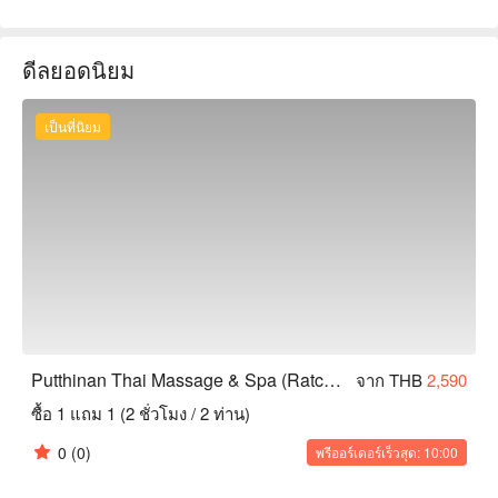
Google 4.8 ดาว  

บรรยากาศภายในร้านเรียบง่ายและสว่างไสว มีพื้นที่กว้างขวาง
ดีลยอดนิยม
และสะอาด พร้อมห้องแยกเป็นสัดส่วนเพื่อรับประกันความเป็น
ส่วนตัวและความสะดวกสบายของลูกค้า บรรยากาศโดยรวมเงียบ
สงบและอบอุ่น เป็นสถานที่ที่เหมาะสำหรับการผ่อนคลายหลังจาก
เป็นที่นิยม
การเดินเที่ยว  

นักนวดของ Putthinan มีความเชี่ยวชาญและประสบการณ์สูง 
สามารถกดจุดต่างๆ บนร่างกายได้อย่างแม่นยำ ช่วยบรรเทา
ความตึงเครียดและความเมื่อยล้าของกล้ามเนื้อได้อย่างลึกซึ้ง ไม่
ว่าจะเป็นการนวดแผนไทยแบบดั้งเดิมหรือนวดเท้า ก็สามารถ
ทำให้คุณกลับมามีชีวิตชีวาอีกครั้ง  

ร้านตั้งอยู่บนถนนราชดำเนินกลาง ใกล้กับอนุสาวรีย์
ประชาธิปไตยและถนนข้าวสาร สามารถเดินไปถึงได้อย่าง
ง่ายดาย แนะนำให้ใช้บริการแท็กซี่หรือ Grab  

Putthinan Thai Massage & Spa (Ratchadamnoen) จอง, 
Putthinan Thai Massage & Spa (Ratchadamnoen)
จาก THB
2,590
Putthinan Thai Massage & Spa (Ratchadamnoen) ราคา, 
ซื้อ 1 แถม 1 (2 ชั่วโมง / 2 ท่าน)
Putthinan Thai Massage & Spa (Ratchadamnoen) โปรโมชั่น ดู
ทันที⬇︎
0
(0)
พรีออร์เดอร์เร็วสุด: 10:00