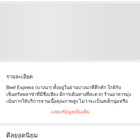
รายละเอียด
Beef Express (บางนา) ตั้งอยู่ในย่านบางนาที่คึกคัก ใกล้กับ
เซ็นทรัลพลาซ่าที่มีชื่อเสียง มีการเดินทางที่สะดวก ร้านอาหารมุ่ง
เน้นการให้บริการจานเนื้อคุณภาพสูง ไม่ว่าจะเป็นสเต็กนุ่มหรือ
เนื้อย่างหอมกรุ่น ซึ่งได้รับคำชมจากผู้ที่มาทานอาหาร ลูกค้า
แสดงข้อมูลเพิ่มเติม
ชื่นชมวัตถุดิบสดใหม่และเครื่องปรุงรสที่เป็นเอกลักษณ์ ทำให้ทุก
คำที่ทานเป็นความประหลาดใจที่น่าพอใจ ไม่ว่าจะเป็นการรวมตัว
ของครอบครัว การพบปะกับเพื่อน หรือเลี้ยงฉลองทางธุรกิจ นี่คือ
ดีลยอดนิยม
ทางเลือกที่เหมาะสม มาที่ Beef Express เพื่อสัมผัสความอร่อย