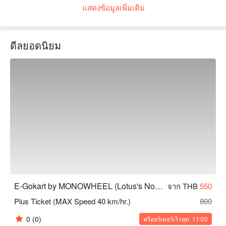
คุณภาพสูง ให้คุณได้สนุกกับความเร็วและความตื่นเต้นในสภาพ
แสดงข้อมูลเพิ่มเติม
แวดล้อมที่ปลอดภัย สิ่งอำนวยความสะดวกมีความทันสมัยและได้
รับการรีวิวในเชิงบวกมากมาย เหมาะสำหรับครอบครัว การรวม
กลุ่มของเพื่อน หรือกิจกรรมสร้างทีม ไม่ว่าคุณจะเป็นมือใหม่หรือ
ดีลยอดนิยม
ผู้เชี่ยวชาญในการขับโกคาร์ท สถานที่นี้สามารถตอบสนองความ
ต้องการของคุณได้ มาสัมผัสความสนุกของสนามแข่งที่แตกต่าง
กัน! จองกับ FunNow เพื่อรับส่วนลดทันที!
E-Gokart by MONOWHEEL (Lotus's North Ratchapruek)
จาก THB
550
Plus Ticket (MAX Speed 40 km/hr.)
800
0
(0)
พรีออร์เดอร์เร็วสุด: 11:00