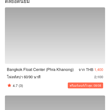
ดีลยอดนิยม
ออฟฟิศที่ยุ่งเหยิง นักกีฬาที่ชื่นชอบ หรือผู้เดินทางที่ต้องการการ
ผ่อนคลาย นี่คือทางเลือกที่เหมาะสม จองผ่าน FunNow เพื่อรับ
ส่วนลดตอนนี้!
Bangkok Float Center (Phra Khanong)
จาก THB
1,400
โฟลท์สปา 60/90 นาที
2,100
4.7
(3)
พรีออร์เดอร์เร็วสุด: 08/08