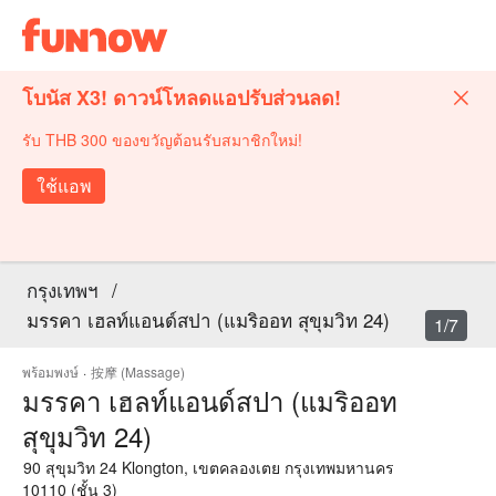
โบนัส X3! ดาวน์โหลดแอปรับส่วนลด!
รับ THB 300 ของขวัญต้อนรับสมาชิกใหม่!
ใช้แอพ
กรุงเทพฯ
/
มรรคา เฮลท์แอนด์สปา (แมริออท สุขุมวิท 24)
1/7
พร้อมพงษ์
·
按摩 (Massage)
มรรคา เฮลท์แอนด์สปา (แมริออท
สุขุมวิท 24)
90 สุขุมวิท 24 Klongton, เขตคลองเตย กรุงเทพมหานคร
10110 (ชั้น 3)