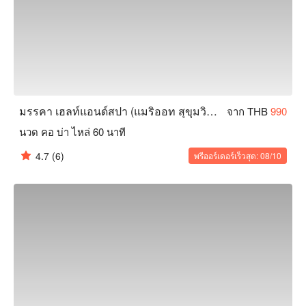
มรรคา เฮลท์แอนด์สปา (แมริออท สุขุมวิท 24)
จาก THB
990
นวด คอ บ่า ไหล่ 60 นาที
4.7
(6)
พรีออร์เดอร์เร็วสุด: 08/10