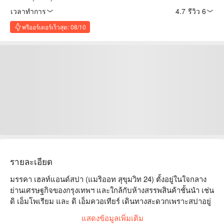
เวลาทำการ
4.7
·
รีวิว 6
พรีออร์เดอร์เร็วสุด: 08/10
รายละเอียด
มรรคา เฮลท์แอนด์สปา (แมริออท สุขุมวิท 24) ตั้งอยู่ในใจกลาง
ย่านเศรษฐกิจของกรุงเทพฯ และใกล้กับห้างสรรพสินค้าชั้นนำ เช่น 
ดิ เอ็มโพเรียม และ ดิ เอ็มควอเทียร์ เดินทางสะดวกเพราะสปาอยู่
ห่างจาก BTS พร้อมพงษ์เพียง 5 นาที รวมถึงสปามีบริการที่จอดรถ
แสดงข้อมูลเพิ่มเติม
และมีบริการรถรับส่งของโรงแรมตลอดทั้งวัน 
