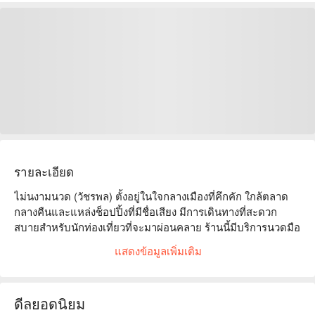
รายละเอียด
ไม่นงามนวด (วัชรพล) ตั้งอยู่ในใจกลางเมืองที่คึกคัก ใกล้ตลาด
กลางคืนและแหล่งช็อปปิ้งที่มีชื่อเสียง มีการเดินทางที่สะดวก
สบายสำหรับนักท่องเที่ยวที่จะมาผ่อนคลาย ร้านนี้มีบริการนวดมือ
อาชีพหลากหลายประเภท รวมถึงนวดไทยและนวดอโรมาที่ได้
แสดงข้อมูลเพิ่มเติม
รับคำชมจากลูกค้า ช่วยให้คุณได้ค้นพบช่วงเวลาของความสงบใน
ชีวิตที่ยุ่งเหยิง ไม่ว่าคุณจะเป็นพนักงานออฟฟิศที่ต้องการบรรเทา
ความเครียดหรือนักท่องเที่ยวที่มองหาความผ่อนคลาย ที่นี่คือทาง
ดีลยอดนิยม
เลือกที่เหมาะสม มาที่ไม่นงามนวดเพื่อสัมผัสบริการมืออาชีพและ