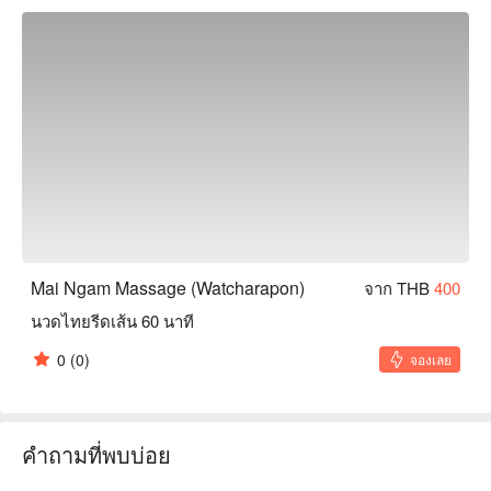
Mai Ngam Massage (Watcharapon)
จาก THB
400
นวดไทยรีดเส้น 60 นาที
0
(0)
จองเลย
คำถามที่พบบ่อย