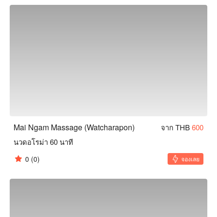
บรรยากาศที่สะดวกสบาย ให้การดูแลร่างกายและจิตใจอย่างครบ
ถ้วน จองผ่าน FunNow เพื่อรับส่วนลดทันที!
Mai Ngam Massage (Watcharapon)
จาก THB
600
นวดอโรม่า 60 นาที
0
(0)
จองเลย