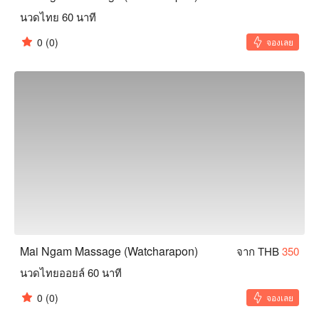
นวดไทย 60 นาที
0
(0)
จองเลย
Mai Ngam Massage (Watcharapon)
จาก THB
350
นวดไทยออยล์ 60 นาที
0
(0)
จองเลย