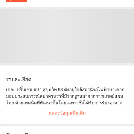
รายละเอียด
เดอะ ปริ๊นเซส สปา สุขุมวิท 93 ตั้งอยู่ใกล้สถานีรถไฟฟ้าบางจาก 
มอบประสบการณ์สปาหรูหราที่มีรากฐานมาจากการแพทย์แผน
ไทย ด้วยเทคนิคที่พัฒนาขึ้นโดยเฉพาะซึ่งได้รับการรับรองจาก
สถาบันชั้นนำทั้งในประเทศไทยและต่างประเทศ สปาจึงมั่นใจได้
แสดงข้อมูลเพิ่มเติม
ว่าการรักษาทุกครั้งมีความเป็นเอกลักษณ์อย่างแท้จริง พนักงาน
ทุกคนได้รับการฝึกอบรมโดยอาจารย์บั้ม รับประกันการบริการ
และการดูแลที่ยอดเยี่ยม ผ่อนคลายในบรรยากาศที่หรูหราและ