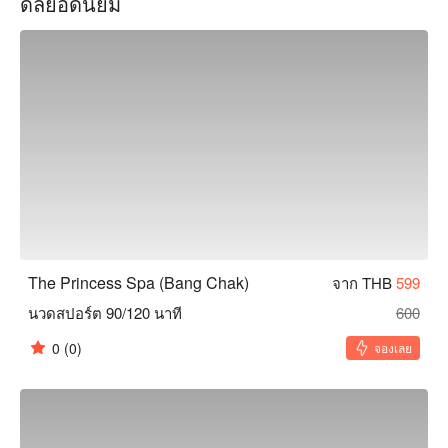
ดีลยอดนิยม
ผ่อนคลายซึ่งผสมผสานระหว่างประเพณีกับความสะดวกสบาย
สมัยใหม่ จองเซสชันการดูแลตัวเองของคุณตอนนี้พร้อมโปรโมชั่
นพิเศษที่ FunNow!
The Princess Spa (Bang Chak)
จาก THB
599
นวดสปอร์ต 90/120 นาที
600
0
(0)
จองเลย