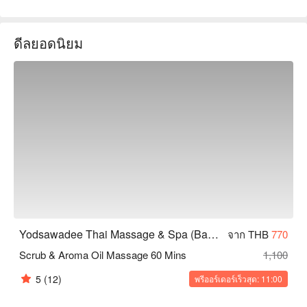
ออฟฟิศที่ต้องการบรรเทาความเครียดและเพื่อนๆ ที่ชื่นชอบการ
ดูแลสุขภาพ ไม่ว่าจะเป็นการผ่อนคลายสั้นๆ หรือการรักษาอย่าง
ดีลยอดนิยม
ลึกซึ้ง ยศสวัสดีสามารถตอบสนองความต้องการของคุณได้ จอง
ผ่าน FunNow เพื่อรับส่วนลดทันที!
Yodsawadee Thai Massage & Spa (Bang Sue)
จาก THB
770
Scrub & Aroma Oil Massage 60 Mins
1,100
5
(12)
พรีออร์เดอร์เร็วสุด: 11:00