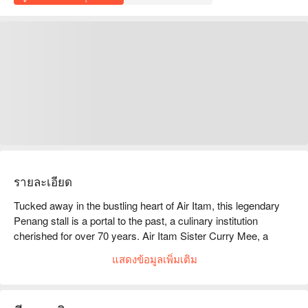
รายละเอียด
Tucked away in the bustling heart of Air Itam, this legendary 
Penang stall is a portal to the past, a culinary institution 
cherished for over 70 years. Air Itam Sister Curry Mee, a 
Michelin-selected gem, is where two endearing elderly sisters 
แสดงข้อมูลเพิ่มเติม
uphold tradition. The air hangs thick with the nostalgic aroma of 
broth simmering over a charcoal fire, a rare and beautiful sight. 
Amidst the gentle chatter, you’ll find a must-visit spot for truly 