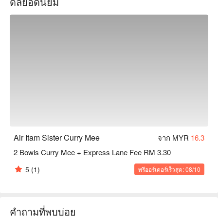
ดีลยอดนิยม
authentic Malaysian street food, a true taste of Penang's soul.

Whether you're a curious traveller on a food pilgrimage or a 
local seeking a taste of nostalgia, here’s what makes it 
unforgettable:

The magic lies in its simplicity and heritage. The curry mee 
here is unlike any other, featuring a uniquely light and sweet 
broth that’s gently perfumed by the charcoal fire it’s cooked 
over. It’s the special cuttlefish chilli base that adds a savoury 
depth, a secret recipe passed down through generations. This 
isn't just a meal; it's a piece of living history, served with a 
gentle smile by the beloved Lim sisters themselves.

Air Itam Sister Curry Mee
จาก MYR
16.3
An essential stop for an authentic Penang breakfast, a 
2 Bowls Curry Mee + Express Lane Fee RM 3.30
nostalgic lunch, or a food lover's pilgrimage.
5
(1)
พรีออร์เดอร์เร็วสุด: 08/10
คำถามที่พบบ่อย