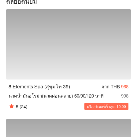
ดีลยอดนิยม
ทุกๆการนวดจะมีของว่างทานเล่นก่อนเเละหลังรวมถึงบริการการ
นวดเท้าฟรี 5 นาทีสำหรับการนวดทุกๆประเภทโดยใช้ผลิตภัณฑ์
เกลือขัดเท้าเกรดพรีเมี่ยม

จอง 8 Elements Spa Massage ด้วยโปรโมชั่นบน FunNow 
ทันที!
8 Elements Spa (สุขุมวิท 39)
จาก THB
968
นวดน้ำมันอโรม่า(นวดผ่อนคลาย) 60/90/120 นาที
998
5
(24)
พรีออร์เดอร์เร็วสุด: 10:00