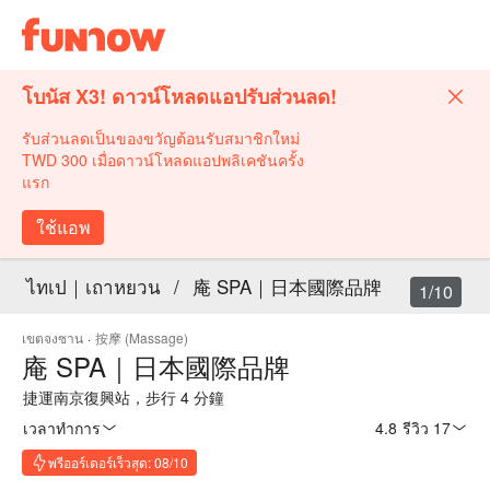
โบนัส X3! ดาวน์โหลดแอปรับส่วนลด!
รับส่วนลดเป็นของขวัญต้อนรับสมาชิกใหม่
TWD 300 เมื่อดาวน์โหลดแอปพลิเคชันครั้ง
แรก
ใช้แอพ
ไทเป｜เถาหยวน
/
庵 SPA｜日本國際品牌
1/10
เขตจงซาน
·
按摩 (Massage)
庵 SPA｜日本國際品牌
捷運南京復興站，步行 4 分鐘
เวลาทำการ
4.8
·
รีวิว 17
พรีออร์เดอร์เร็วสุด: 08/10