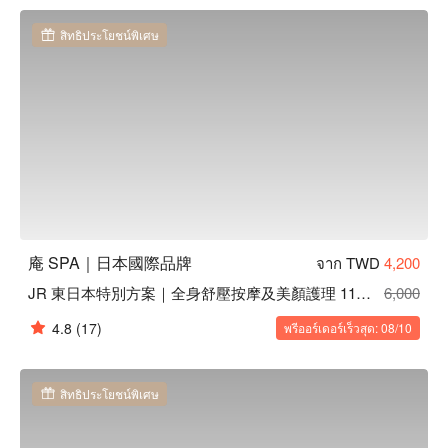
庵 SPA 預約、庵 SPA 價格立刻查看 ⬇︎
สิทธิประโยชน์พิเศษ
庵 SPA｜日本國際品牌
จาก TWD
4,200
JR 東日本特別方案｜全身舒壓按摩及美顏護理 110 min
6,000
4.8
(17)
พรีออร์เดอร์เร็วสุด: 08/10
สิทธิประโยชน์พิเศษ