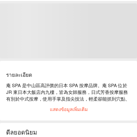
รายละเอียด
庵 SPA 是中山區高評價的日本 SPA 按摩品牌。庵 SPA 位於 
JR 東日本大飯店內九樓，皆為女師服務，日式芳香按摩服務
有別於中式按摩，使用手掌及指尖技法，輕柔卻能抓到穴點、
有效紓壓。

แสดงข้อมูลเพิ่มเติม
庵 SPA 評價：Google 5 星好評

庵 SPA 服務：提供全身舒壓按摩、臉部保養等服務

庵 SPA 推薦：珍視日本自古以來的待客之道，承諾以真誠的
ดีลยอดนิยม
態度將日本細膩之美傳達給每一位客戶。
