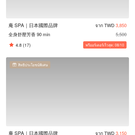
庵 SPA｜日本國際品牌
จาก TWD
3,850
全身舒壓芳香 90 min
5,500
4.8
(17)
พรีออร์เดอร์เร็วสุด: 08/10
สิทธิประโยชน์พิเศษ
庵 SPA｜日本國際品牌
จาก TWD
3,150