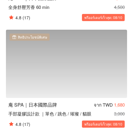
全身舒壓芳香 60 min
4,500
4.8
(17)
พรีออร์เดอร์เร็วสุด: 08/10
สิทธิประโยชน์พิเศษ
庵 SPA｜日本國際品牌
จาก TWD
1,680
手部凝膠設計款 ｜單色 / 跳色 / 璀璨 / 貓眼
3,000
4.8
(17)
พรีออร์เดอร์เร็วสุด: 08/10