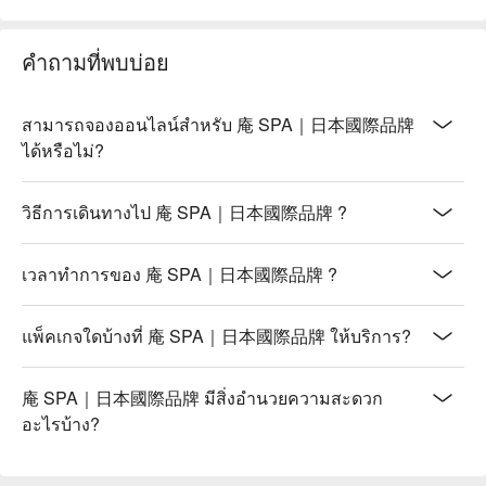
คำถามที่พบบ่อย
สามารถจองออนไลน์สำหรับ 庵 SPA｜日本國際品牌
ได้หรือไม่?
วิธีการเดินทางไป 庵 SPA｜日本國際品牌 ?
เวลาทำการของ 庵 SPA｜日本國際品牌 ?
แพ็คเกจใดบ้างที่ 庵 SPA｜日本國際品牌 ให้บริการ?
庵 SPA｜日本國際品牌 มีสิ่งอำนวยความสะดวก
อะไรบ้าง?