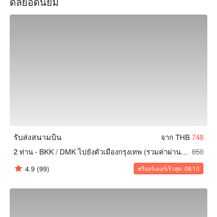
ดีลยอดนิยม
การจองบริการรถรับส่งส่วนตัวของคุณนั้นง่ายและรวดเร็ว: ระบุ
รายละเอียดเที่ยวบินและเลือกยานพาหนะที่คุณต้องการล่วงหน้า

จองตอนนี้และเพลิดเพลินไปกับการเดินทางที่รวดเร็วและสะดวก
สบายด้วยบริการรับส่งสนามบินส่วนตัวสู่กรุงเทพฯ!
รับส่งสนามบิน
จาก THB
748
2 ท่าน - BKK / DMK ไปยังตัวเมืองกรุงเทพ (รวมค่าผ่านทาง)
850
4.9
(99)
พรีออร์เดอร์เร็วสุด: 08/10