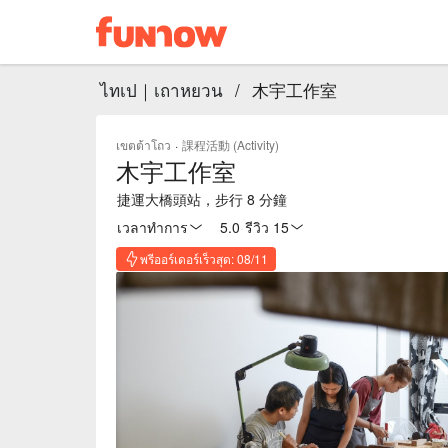
ไทเป｜เถาหยวน
/
木宇工作室
เขตต้าโถว
·
課程活動 (Activity)
木宇工作室
捷運大橋頭站，步行 8 分鐘
เวลาทำการ
5.0
·
รีวิว 15
พรีออร์เดอร์เร็วสุด: 08/11