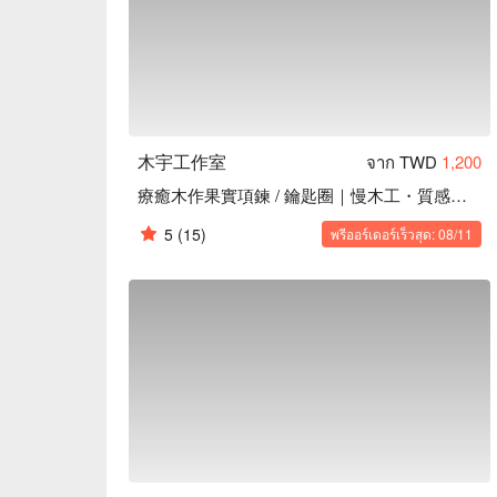
木宇工作室
จาก TWD
1,200
療癒木作果實項鍊 / 鑰匙圈｜慢木工・質感生活小物
5
(15)
พรีออร์เดอร์เร็วสุด: 08/11