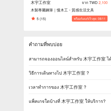
木宇工作室
จาก TWD
2,100
木製專屬鋼筆｜慢木工・質感生活文具
5
(15)
พรีออร์เดอร์เร็วสุด: 08/11
คำถามที่พบบ่อย
สามารถจองออนไลน์สำหรับ 木宇工作室 ได้ห
วิธีการเดินทางไป 木宇工作室 ?
เวลาทำการของ 木宇工作室 ?
แพ็คเกจใดบ้างที่ 木宇工作室 ให้บริการ?