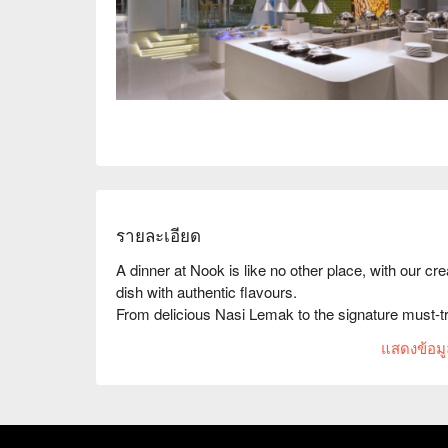
รายละเอียด
A dinner at Nook is like no other place, with our cre
dish with authentic flavours. 

From delicious Nasi Lemak to the signature must
Biriani, succulent noodle soups, carving stations, I
แสดงข้อมูล