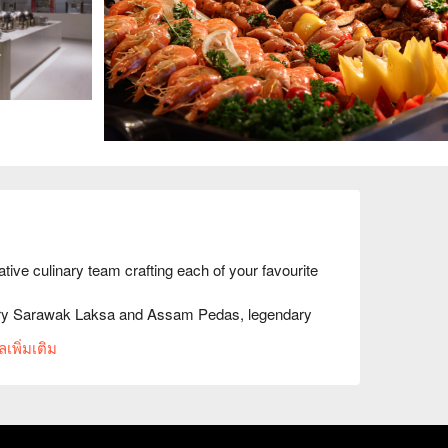
ative culinary team crafting each of your favourite 
-try Sarawak Laksa and Assam Pedas, legendary 
talian pasta, Pizzas, and more all served in a cozy 
เพิ่มเติม
and new-norm friendly environment by our sassy young talents. 	