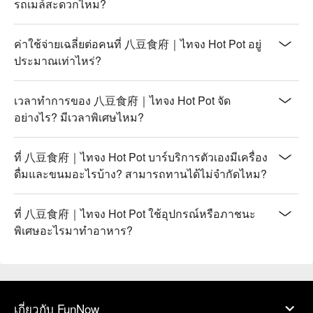
รถเมล์สะดวกไหม?
ค่าใช้จ่ายเฉลี่ยต่อคนที่ 八豆食府｜ไทจง Hot Pot อยู่
ประมาณเท่าไหร่?
เวลาทำการของ 八豆食府｜ไทจง Hot Pot จัด
อย่างไร? มีเวลาพิเศษไหม?
ที่ 八豆食府｜ไทจง Hot Pot บาร์บริการตัวเองมีเครื่อง
ดื่มและขนมอะไรบ้าง? สามารถทานได้ไม่จำกัดไหม?
ที่ 八豆食府｜ไทจง Hot Pot ใช้อุปกรณ์หรือภาชนะ
พิเศษอะไรมาทำอาหาร?
เกี่ยวกับ FunNow