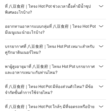
ที่ 八豆食府｜ไทจง Hot Pot ช่วงเวลามื้อค่ำมีน้ำซุป
พิเศษอะไรบ้าง?
อยากทานอาหารแบบกลุ่มที่ 八豆食府｜ไทจง Hot Pot
มีเมนูแนะนำอะไรบ้าง?
บรรยากาศที่ 八豆食府｜ไทจง Hot Pot เหมาะสำหรับ
คู่รักมาดินเนอร์ไหม?
พาผู้สูงอายุมาที่ 八豆食府｜ไทจง Hot Pot บรรยากาศ
และอาหารเหมาะกับท่านไหม?
ที่ 八豆食府｜ไทจง Hot Pot มีห้องส่วนตัวไหม? มีข้อ
จำกัดขั้นต่ำการใช้จ่ายไหม?
ที่ 八豆食府｜ไทจง Hot Pot ใกล้ๆ มีที่จอดรถหรือป้าย