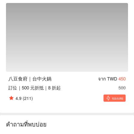
些佳餚猶如催化劑，讓每一次的相聚都更顯美好。

🤩 玩樂情報

人均消費：均消 TWD 500

適合情境：多人聚餐、日常餐廳、朋友聚餐

🍳 主廚推薦

【美國安格斯牛小排】肉質鮮嫩，微焦香脆

【初賞海陸盛合】海鮮鮮甜，肉質鮮嫩多汁

【花田喜彘紅蘿蔔豬】豬肉鮮嫩，胡蘿蔔甜脆

🍽️ 口碑必點

八豆食府｜台中火鍋
จาก TWD
450
【老饕和牛雙人套餐】和牛滑嫩多汁，入口即化

訂位｜500 元折抵｜8 折起
500
【麻辣老豆腐】豆腐軟嫩，麻辣濃郁入味

【麻辣鴨血】鴨血嫩滑，麻辣香滲透

4.9
(211)
จองเลย
💡 未成年請勿飲酒；禁止酒駕
คำถามที่พบบ่อย