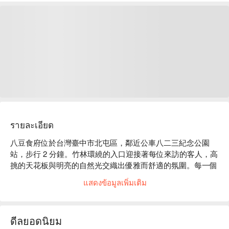
รายละเอียด
八豆食府位於台灣臺中市北屯區，鄰近公車八二三紀念公園
站，步行 2 分鐘。竹林環繞的入口迎接著每位來訪的客人，高
挑的天花板與明亮的自然光交織出優雅而舒適的氛圍。每一個
角落都散發著寧靜的禪意，讓人彷彿置身於與世隔絕的世外桃
แสดงข้อมูลเพิ่มเติม
源，令人心醉神迷。

在這樣的環境中，美國安格斯牛小排、初賞海陸盛合、花田喜
ดีลยอดนิยม
彘紅蘿蔔豬等精緻料理，完美地提升了聚會或用餐的體驗。這