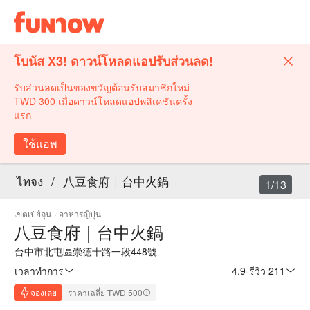
โบนัส X3! ดาวน์โหลดแอปรับส่วนลด!
รับส่วนลดเป็นของขวัญต้อนรับสมาชิกใหม่
TWD 300 เมื่อดาวน์โหลดแอปพลิเคชันครั้ง
แรก
ใช้แอพ
ไทจง
/
八豆食府｜台中火鍋
1/13
เขตเป่ย์ถุน
·
อาหารญี่ปุ่น
八豆食府｜台中火鍋
台中市北屯區崇德十路一段448號
เวลาทำการ
4.9
·
รีวิว 211
จองเลย
ราคาเฉลี่ย TWD 500