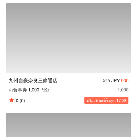
【招牌菜色】

博多牛腸鍋：費時熬煮的湯底將嚴選牛腸的鮮味與鍋內蔬菜的
甜味充分提引，綿密濃郁湯頭富含膠原蛋白，深受女性食客喜
愛的逸品。

鄉土料理：使用產地直送的日南雞、九州黑豬、真鯖魚、現撈
海鮮、馬肉等當地食材，重現九州從北到南的各地鄉土料理。
九州自豪奈良三條通店
จาก JPY
900
お食事券 1,000 円分
1,000
0
(0)
พรีออร์เดอร์เร็วสุด: 17:00