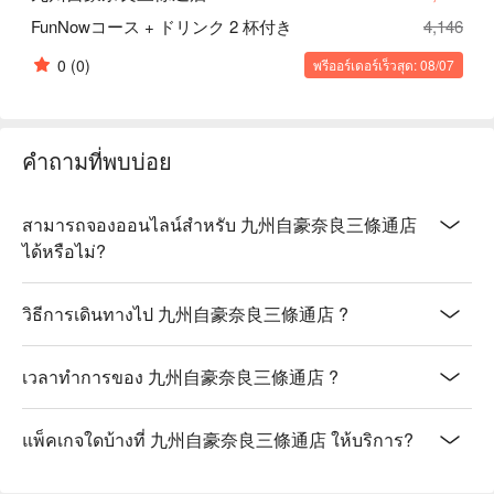
FunNowコース + ドリンク 2 杯付き
4,146
0
(0)
พรีออร์เดอร์เร็วสุด: 08/07
คำถามที่พบบ่อย
สามารถจองออนไลน์สำหรับ 九州自豪奈良三條通店
ได้หรือไม่?
วิธีการเดินทางไป 九州自豪奈良三條通店 ?
เวลาทำการของ 九州自豪奈良三條通店 ?
แพ็คเกจใดบ้างที่ 九州自豪奈良三條通店 ให้บริการ?