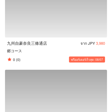
九州自豪奈良三條通店
จาก JPY
3,980
郷コース
0
(0)
พรีออร์เดอร์เร็วสุด: 08/07