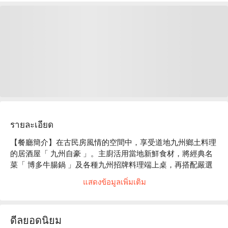
รายละเอียด
【餐廳簡介】在古民房風情的空間中，享受道地九州鄉土料理
的居酒屋「 九州自豪 」。主廚活用當地新鮮食材，將經典名
菜「 博多牛腸鍋 」及各種九州招牌料理端上桌，再搭配嚴選
芋頭燒酒，讓您彷彿走進九州的南國風情中！

แสดงข้อมูลเพิ่มเติม
【店家氛圍】掀開暖簾，日式溫暖舒適的氛圍一湧而上。在被
燒酒瓶及大甕裝飾包圍的店內，令人忍不住多暢飲幾杯美酒。
本店備有包廂座位讓您擁有私密空間享用美食；如果想要體驗
ดีลยอดนิยม
日本居酒屋文化，可以選坐在大眾區感受嗨翻天的熱鬧氣氛！
