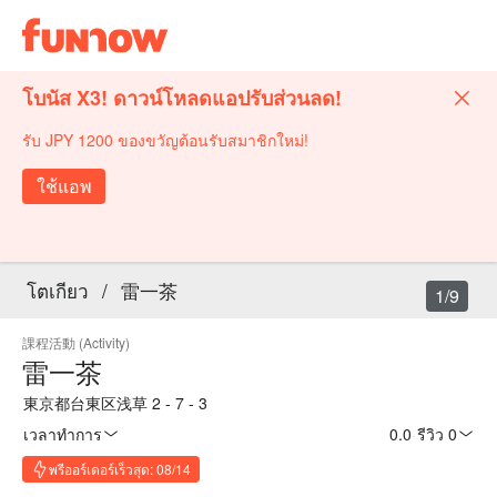
โบนัส X3! ดาวน์โหลดแอปรับส่วนลด!
รับ JPY 1200 ของขวัญต้อนรับสมาชิกใหม่!
ใช้แอพ
โตเกียว
/
雷一茶
1/9
課程活動 (Activity)
雷一茶
東京都台東区浅草 2 - 7 - 3
เวลาทำการ
0.0
·
รีวิว 0
พรีออร์เดอร์เร็วสุด: 08/14