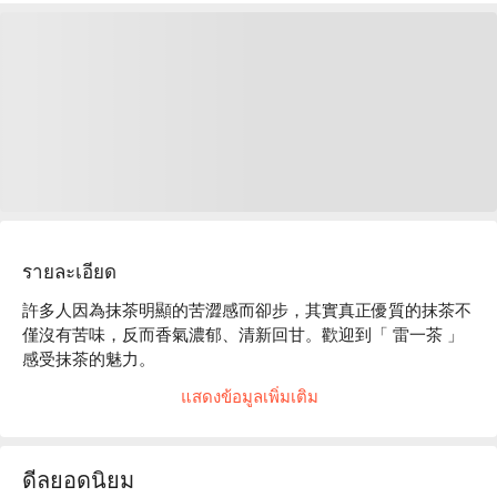
รายละเอียด
許多人因為抹茶明顯的苦澀感而卻步，其實真正優質的抹茶不
僅沒有苦味，反而香氣濃郁、清新回甘。歡迎到「 雷一茶 」
感受抹茶的魅力。

店內提供專人指導的抹茶課程，讓抹茶新手也能輕鬆製作自己
แสดงข้อมูลเพิ่มเติม
的一杯抹茶、體驗日本傳統文化之美。體驗後還可以在店內的 
Cafe 小憩，或是在伴手禮區將淺草名產及濃茶製的精緻甜點
帶回家享用~也有浴衣租借服務，穿著浴衣在店內的攝影區拍
ดีลยอดนิยม
照或是漫步在淺草街頭，為日本之旅增添一頁美好回憶！