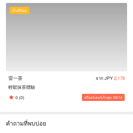
เป็นที่นิยม
雷一茶
จาก JPY
2,178
輕鬆抹茶體驗
0
(0)
พรีออร์เดอร์เร็วสุด: 08/14
คำถามที่พบบ่อย