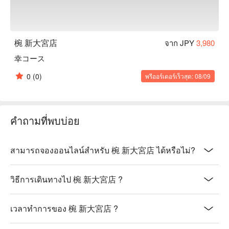
椀 新大宮店
จาก JPY
3,980
幸コース
0
(0)
พรีออร์เดอร์เร็วสุด: 08/09
คำถามที่พบบ่อย
สามารถจองออนไลน์สำหรับ 椀 新大宮店 ได้หรือไม่?
วิธีการเดินทางไป 椀 新大宮店 ?
เวลาทำการของ 椀 新大宮店 ?