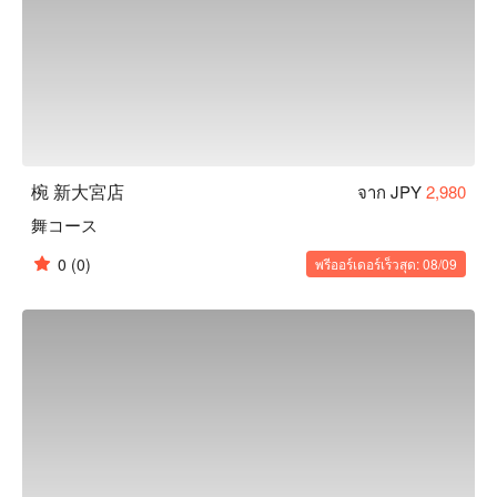
椀 新大宮店
จาก JPY
2,980
舞コース
0
(0)
พรีออร์เดอร์เร็วสุด: 08/09