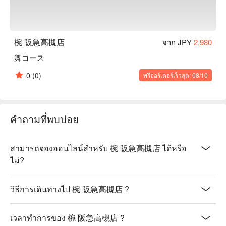
椀 阪急高槻店
จาก JPY
2,980
舞コース
0
(0)
พรีออร์เดอร์เร็วสุด: 08/10
คำถามที่พบบ่อย
สามารถจองออนไลน์สำหรับ 椀 阪急高槻店 ได้หรือ
ไม่?
วิธีการเดินทางไป 椀 阪急高槻店 ?
เวลาทำการของ 椀 阪急高槻店 ?