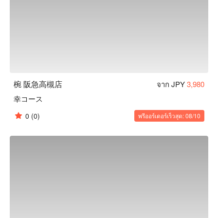
椀 阪急高槻店
จาก JPY
3,980
幸コース
0
(0)
พรีออร์เดอร์เร็วสุด: 08/10