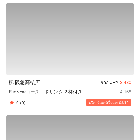
客、帶您品味日常之美。此外，如同店名「椀」（碗）一樣，
本店對於餐具也十分講究。店內部分餐具來自櫪木縣的純手工
益子燒，與餐廳裝潢完美結合，更襯托料理美味。

【招牌菜色】

餐前沙拉：本店提供的餐前沙拉可免費續盤，還有多種口味沙
拉醬任選搭配。飯前先用蔬菜墊肚子，可以減緩身體對醣分的
吸收，抑制血糖值急遽上升或過度攝取醣分。

陶杯裝啤酒：啤酒以陶瓷杯提供，用嚴選的杯子和益子燒的餐
盤為美食加分，帶給來客別有一番風味的用餐體驗。

一天一碗味噌湯：餐點最後會招待每人一碗味噌湯，湯中含有
的大豆蛋白可以溶解血液中的膽固醇，讓血管更健康喔！
椀 阪急高槻店
จาก JPY
3,480
FunNowコース｜ドリンク 2 杯付き
4,168
0
(0)
พรีออร์เดอร์เร็วสุด: 08/10