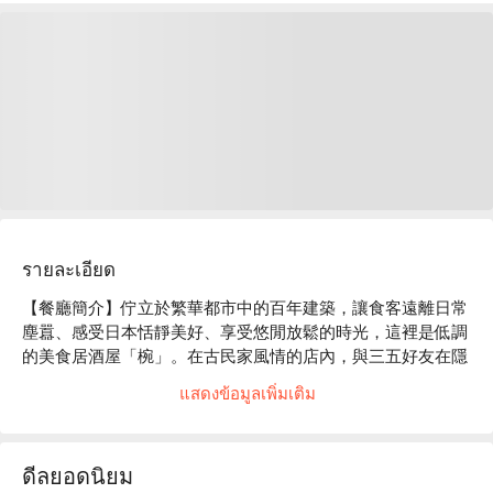
รายละเอียด
【餐廳簡介】佇立於繁華都市中的百年建築，讓食客遠離日常
塵囂、感受日本恬靜美好、享受悠閒放鬆的時光，這裡是低調
的美食居酒屋「椀」。在古民家風情的店內，與三五好友在隱
密的包廂中，大啖創意和風現代料理吧！

แสดงข้อมูลเพิ่มเติม
【店家氛圍】「美食居酒屋 椀」的裝潢概念是營造出 “ 100 年
前的日本古民房 ” 的復古氣氛。使用木質建材及暖色系照明，
再以細竹及和服腰帶等材料裝飾店內，打造出純和風的用餐空
ดีลยอดนิยม
間。在匠人精心設計的沈穩日式氛圍中，以美酒佳餚招待來