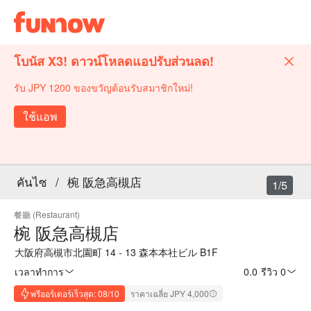
โบนัส X3! ดาวน์โหลดแอปรับส่วนลด!
รับ JPY 1200 ของขวัญต้อนรับสมาชิกใหม่!
ใช้แอพ
คันไซ
/
椀 阪急高槻店
1/5
餐廳 (Restaurant)
椀 阪急高槻店
大阪府高槻市北園町 14 - 13 森本本社ビル B1F
เวลาทำการ
0.0
·
รีวิว 0
พรีออร์เดอร์เร็วสุด: 08/10
ราคาเฉลี่ย JPY 4,000