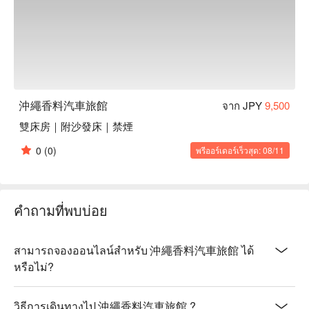
沖繩香料汽車旅館
จาก JPY
9,500
雙床房｜附沙發床｜禁煙
0
(0)
พรีออร์เดอร์เร็วสุด: 08/11
คำถามที่พบบ่อย
สามารถจองออนไลน์สำหรับ 沖繩香料汽車旅館 ได้
หรือไม่?
วิธีการเดินทางไป 沖繩香料汽車旅館 ?