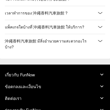
เวลาทำการของ 沖繩香料汽車旅館 ?
แพ็คเกจใดบ้างที่ 沖繩香料汽車旅館 ให้บริการ?
沖繩香料汽車旅館 มีสิ่งอำนวยความสะดวกอะไร
บ้าง?
เกี่ยวกับ FunNow
ข้อตกลงและเงื่อนไข
ติดต่อเรา
ร่วมงานกับ FunNow