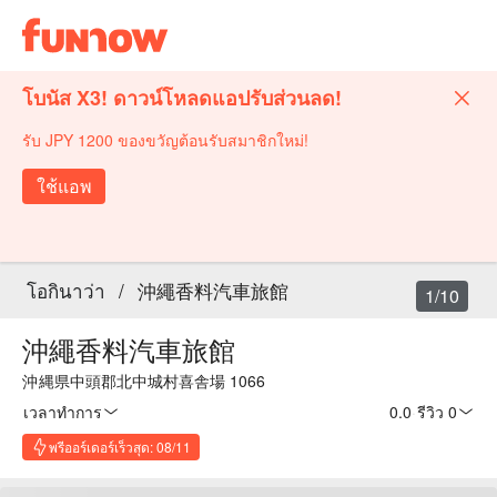
โบนัส X3! ดาวน์โหลดแอปรับส่วนลด!
รับ JPY 1200 ของขวัญต้อนรับสมาชิกใหม่!
ใช้แอพ
โอกินาว่า
/
沖繩香料汽車旅館
1/10
沖繩香料汽車旅館
沖縄県中頭郡北中城村喜舎場 1066
เวลาทำการ
0.0
·
รีวิว 0
พรีออร์เดอร์เร็วสุด: 08/11