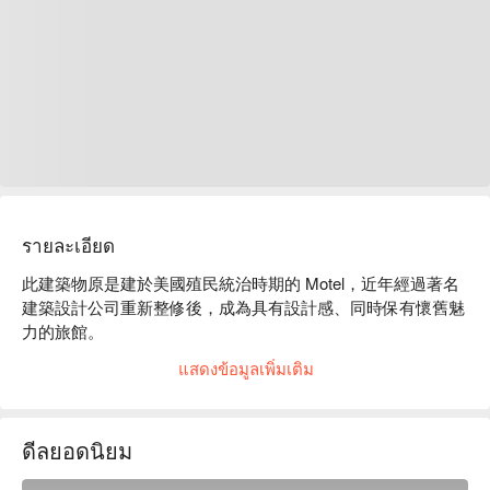
รายละเอียด
此建築物原是建於美國殖民統治時期的 Motel，近年經過著名
建築設計公司重新整修後，成為具有設計感、同時保有懷舊魅
力的旅館。

「 沖繩香料汽車旅館 」位於充滿異國風情與美日混血文化的
แสดงข้อมูลเพิ่มเติม
沖繩本島中部，可以盡情享受購物與海灘的人氣勝地。

旅館房型有單床雙人床、雙床雙人房及三人房，還有重現 
1970 年美國加州風的客房。

ดีลยอดนิยม
無論您是來沖繩旅遊或是長住，都是您落腳處的最佳選擇！