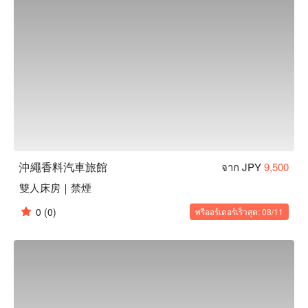
沖繩香料汽車旅館
จาก JPY
9,500
雙人床房｜禁煙
0
(0)
พรีออร์เดอร์เร็วสุด: 08/11