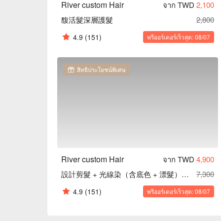
River custom Hair
จาก TWD
2,100
馥活髮深層護髮
2,800
4.9
(151)
พรีออร์เดอร์เร็วสุด: 08/07
สิทธิประโยชน์พิเศษ
River custom Hair
จาก TWD
4,900
設計剪髮 + 光線染（含底色 + 漂髮）｜不分髮長
7,300
4.9
(151)
พรีออร์เดอร์เร็วสุด: 08/07