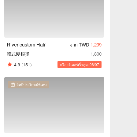
River custom Hair
จาก TWD
1,299
韓式髮根燙
1,800
4.9
(151)
พรีออร์เดอร์เร็วสุด: 08/07
สิทธิประโยชน์พิเศษ