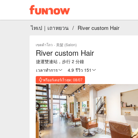
ไทเป｜เถาหยวน
/
River custom Hair
เขตต้าโถว
·
美髮 (Salon)
River custom Hair
捷運雙連站，步行 2 分鐘
เวลาทำการ
4.9
·
รีวิว 151
พรีออร์เดอร์เร็วสุด: 08/07