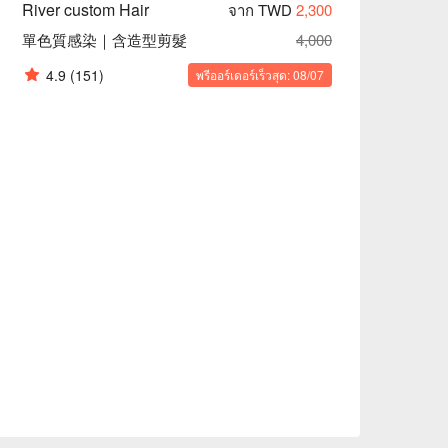
River custom Hair
จาก TWD
2,300
單色質感染｜含造型剪髮
4,000
4.9
(151)
พรีออร์เดอร์เร็วสุด: 08/07