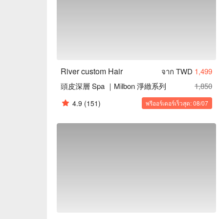
River custom Hair
จาก TWD
1,499
頭皮深層 Spa ｜Milbon 淨緻系列
1,850
4.9
(151)
พรีออร์เดอร์เร็วสุด: 08/07