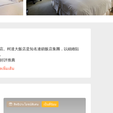
店。柯達大飯店是知名連鎖飯店集團，以細緻貼


星好評推薦

，鄰近通化街、臨江街夜市及信義區的台北世貿中
เพิ่มเติม
，讓旅客享受都會區中的寧靜綠意。

0，統編：53362678。

店住宿方案、柯達大飯店台北敦南店休息方案立
สิทธิประโยชน์พิเศษ
เป็นที่นิยม