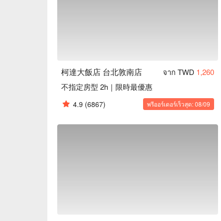
柯達大飯店 台北敦南店
จาก TWD
1,260
不指定房型 2h｜限時最優惠
4.9
(6867)
พรีออร์เดอร์เร็วสุด: 08/09