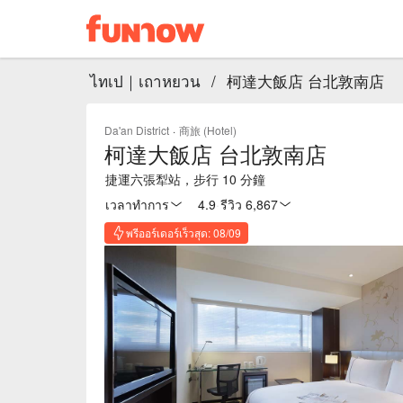
ไทเป｜เถาหยวน
/
柯達大飯店 台北敦南店
Da'an District
·
商旅 (Hotel)
柯達大飯店 台北敦南店
捷運六張犁站，步行 10 分鐘
เวลาทำการ
4.9
·
รีวิว 6,867
พรีออร์เดอร์เร็วสุด: 08/09