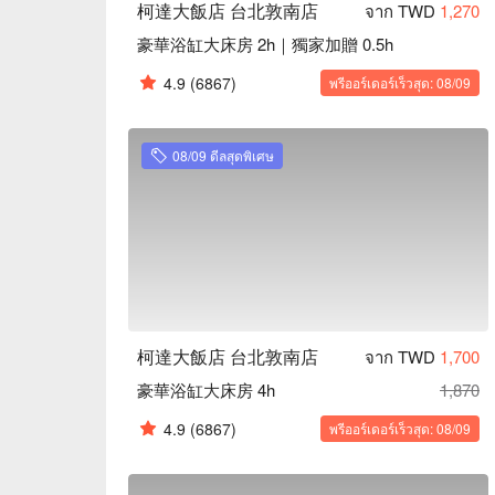
柯達大飯店 台北敦南店
จาก TWD
1,270
豪華浴缸大床房 2h｜獨家加贈 0.5h
4.9
(6867)
พรีออร์เดอร์เร็วสุด: 08/09
08/09 ดีลสุดพิเศษ
柯達大飯店 台北敦南店
จาก TWD
1,700
豪華浴缸大床房 4h
1,870
4.9
(6867)
พรีออร์เดอร์เร็วสุด: 08/09