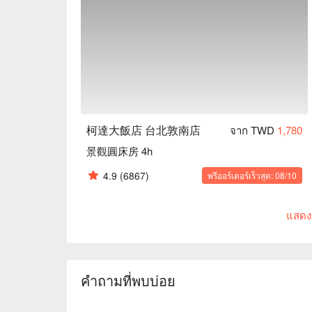
柯達大飯店 台北敦南店
จาก TWD
1,780
景觀圓床房 4h
4.9
(6867)
พรีออร์เดอร์เร็วสุด: 08/10
แสดง
คำถามที่พบบ่อย