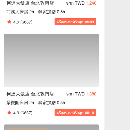
柯達大飯店 台北敦南店
จาก TWD
1,240
商務大床房 2h｜獨家加贈 0.5h
4.9
(6867)
พรีออร์เดอร์เร็วสุด: 08/09
柯達大飯店 台北敦南店
จาก TWD
1,380
景觀圓床房 2h｜獨家加贈 0.5h
4.9
(6867)
พรีออร์เดอร์เร็วสุด: 08/10