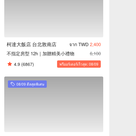
柯達大飯店 台北敦南店
จาก TWD
2,400
不指定房型 12h｜加贈精美小禮物
6,100
4.9
(6867)
พรีออร์เดอร์เร็วสุด: 08/09
08/09 ดีลสุดพิเศษ