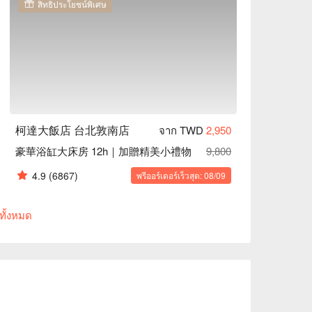
สิทธิประโยชน์พิเศษ
柯達大飯店 台北敦南店
จาก TWD
2,950
豪華浴缸大床房 12h｜加贈精美小禮物
9,800
4.9
(6867)
พรีออร์เดอร์เร็วสุด: 08/09
ทั้งหมด