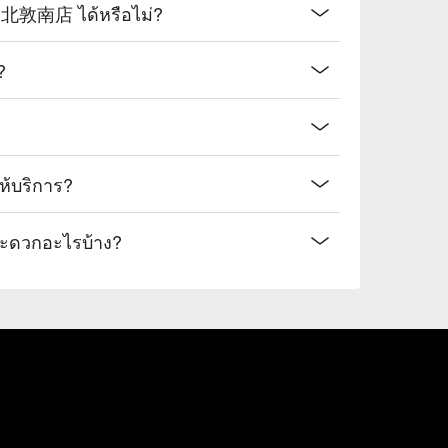
北敦南店 ได้หรือไม่?
?
้บริการ?
ดวกอะไรบ้าง?