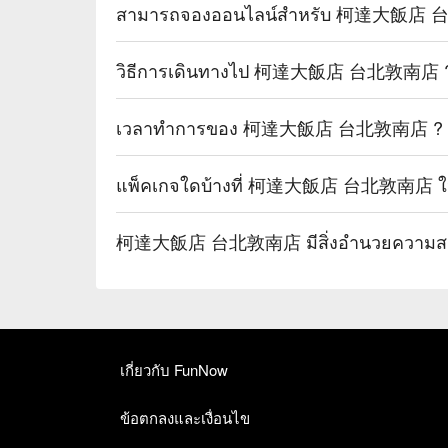
สามารถจองออนไลน์สำหรับ 柯達大飯店 台
วิธีการเดินทางไป 柯達大飯店 台北敦南店 
เวลาทำการของ 柯達大飯店 台北敦南店 ?
แพ็คเกจใดบ้างที่ 柯達大飯店 台北敦南店 ให
柯達大飯店 台北敦南店 มีสิ่งอำนวยความสะ
เกี่ยวกับ FunNow
ข้อตกลงและเงื่อนไข