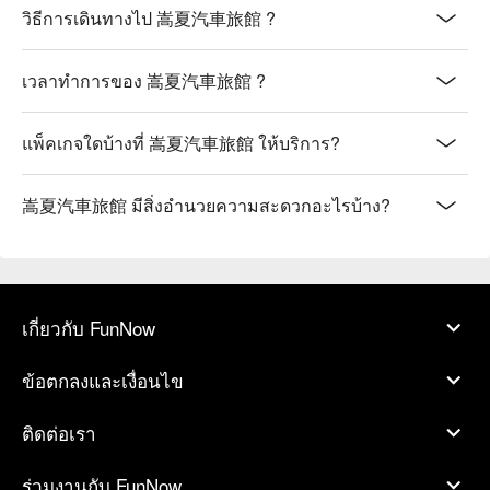
วิธีการเดินทางไป 嵩夏汽車旅館 ?
เวลาทำการของ 嵩夏汽車旅館 ?
แพ็คเกจใดบ้างที่ 嵩夏汽車旅館 ให้บริการ?
嵩夏汽車旅館 มีสิ่งอำนวยความสะดวกอะไรบ้าง?
เกี่ยวกับ FunNow
ข้อตกลงและเงื่อนไข
ติดต่อเรา
ร่วมงานกับ FunNow