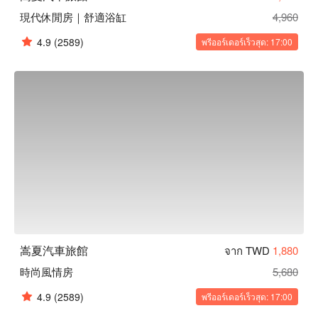
現代休閒房｜舒適浴缸
4,960
4.9
(2589)
พรีออร์เดอร์เร็วสุด: 17:00
嵩夏汽車旅館
จาก TWD
1,880
時尚風情房
5,680
4.9
(2589)
พรีออร์เดอร์เร็วสุด: 17:00