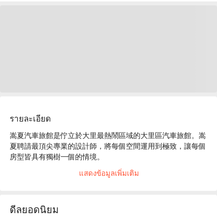
รายละเอียด
嵩夏汽車旅館是佇立於大里最熱鬧區域的大里區汽車旅館。嵩
夏聘請最頂尖專業的設計師，將每個空間運用到極致，讓每個
房型皆具有獨樹一個的情境。

嵩夏汽車旅館評價：平台 4.9 星好評推薦

แสดงข้อมูลเพิ่มเติม
嵩夏汽車旅館推薦：嵩夏每間房間皆是空間寬敞的雙人石材氣
泡石缸，讓您一年四季皆有泡湯放鬆的好地方。每間房間皆附
設獨立車庫，讓您享有最隱私的獨立空間。

ดีลยอดนิยม
嵩夏汽車旅館優惠、嵩夏汽車旅館住宿方案、嵩夏汽車旅館休