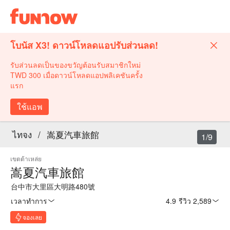
โบนัส X3! ดาวน์โหลดแอปรับส่วนลด!
รับส่วนลดเป็นของขวัญต้อนรับสมาชิกใหม่
TWD 300 เมื่อดาวน์โหลดแอปพลิเคชันครั้ง
แรก
ใช้แอพ
ไทจง
/
嵩夏汽車旅館
1/9
เขตต้าเหล่ย
嵩夏汽車旅館
台中市大里區大明路480號
เวลาทำการ
4.9
·
รีวิว 2,589
จองเลย