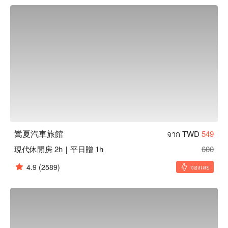
息方案立刻查看⬇︎
嵩夏汽車旅館
จาก TWD
549
現代休閒房 2h｜平日贈 1h
600
4.9
(2589)
จองเลย