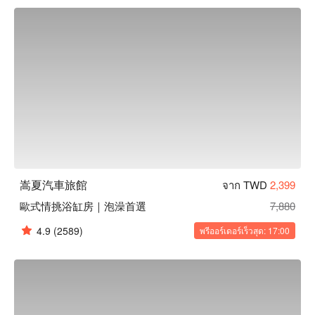
嵩夏汽車旅館
จาก TWD
2,399
歐式情挑浴缸房｜泡澡首選
7,880
4.9
(2589)
พรีออร์เดอร์เร็วสุด: 17:00