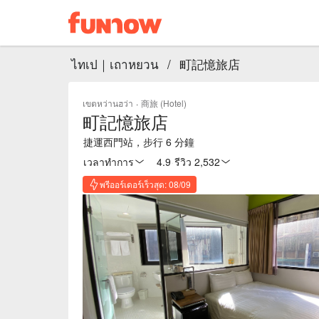
ไทเป｜เถาหยวน
/
町記憶旅店
เขตหว่านฮว่า
·
商旅 (Hotel)
町記憶旅店
捷運西門站，步行 6 分鐘
เวลาทำการ
4.9
·
รีวิว 2,532
พรีออร์เดอร์เร็วสุด: 08/09