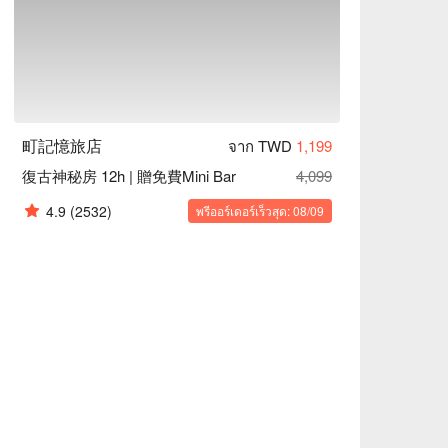
町記憶旅店
จาก TWD
1,199
復古神秘房 12h | 贈免費Mini Bar
4,099
4.9
(2532)
พรีออร์เดอร์เร็วสุด: 08/09