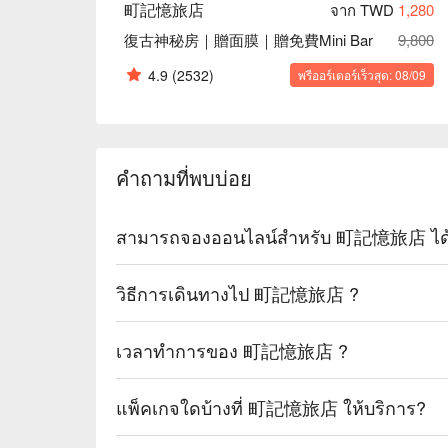
町記憶旅店
จาก TWD
1,280
復古神秘房｜贈面膜｜贈免費Mini Bar
9,800
4.9
(2532)
พรีออร์เดอร์เร็วสุด: 08/09
คำถามที่พบบ่อย
สามารถจองออนไลน์สำหรับ 町記憶旅店 ได้ห
วิธีการเดินทางไป 町記憶旅店 ?
เวลาทำการของ 町記憶旅店 ?
แพ็คเกจใดบ้างที่ 町記憶旅店 ให้บริการ?