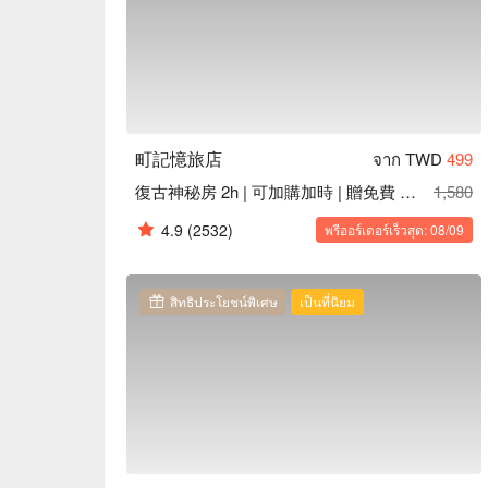
町記憶旅店
จาก TWD
499
復古神秘房 2h | 可加購加時 | 贈免費 Mini Bar
1,580
4.9
(2532)
พรีออร์เดอร์เร็วสุด: 08/09
สิทธิประโยชน์พิเศษ
เป็นที่นิยม