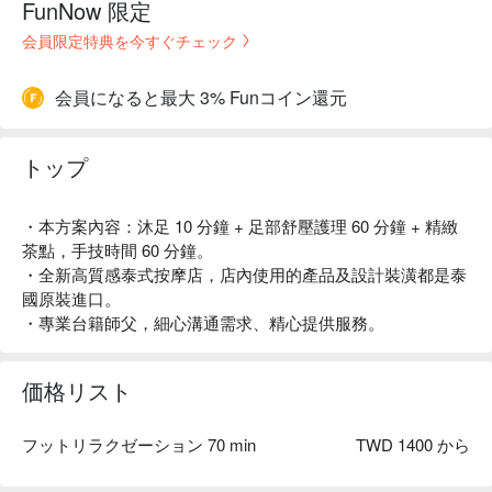
FunNow 限定
会員限定特典を今すぐチェック
会員になると最大 3% Funコイン還元
トップ
・本方案內容：沐足 10 分鐘 + 足部舒壓護理 60 分鐘 + 精緻
茶點，手技時間 60 分鐘。
・全新高質感泰式按摩店，店內使用的產品及設計裝潢都是泰
國原裝進口。
・專業台籍師父，細心溝通需求、精心提供服務。
価格リスト
フットリラクゼーション 70 min
TWD 1400 から