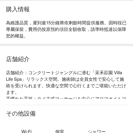
購入情報
為維護品質，遲到逾15分鐘將依剩餘時間提供服務。因時段已
專屬保留，費用仍按原預約項目全額收取，請準時抵達以保障
您的權益。
店舗紹介
店舗紹介：コンクリートジャングルに潜む「采禾莊園 Villa 
Life Spa」リラックス空間。施術師は全員女性で安心して施
術を受けられます。快適な空間で心行くまでご堪能いただけ
ます。

手慣れた手技：タイ古式マッサージを中心にアロマオイルマ
ッサージ、指圧マッサージなどのコースを提供しています。
プロな施術師による施術で絡まった筋膜をゆっくりぼかして
その他設備
スッキリさせます。

インテリア：にぎやかな台北市内に位置します。木の要素を
取り入れた空間がリラックス雰囲気。穏やかで快適な空間。
Wi-Fi
個室
シャワー