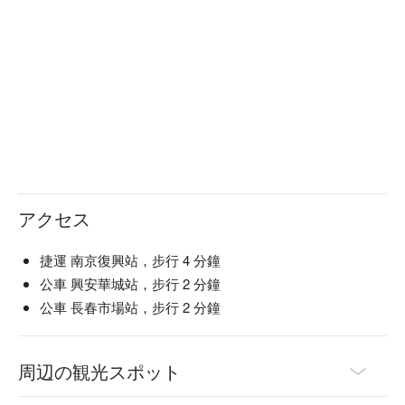
アクセス
捷運 南京復興站，步行 4 分鐘
公車 興安華城站，步行 2 分鐘
公車 長春市場站，步行 2 分鐘
周辺の観光スポット