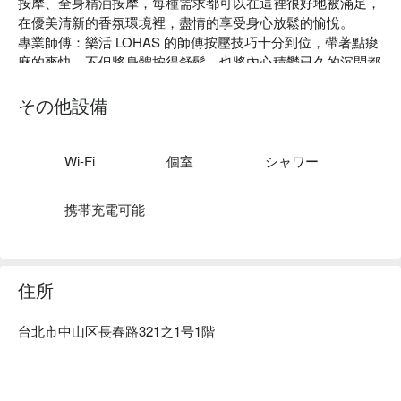
按摩、全身精油按摩，每種需求都可以在這裡很好地被滿足，
在優美清新的香氛環境裡，盡情的享受身心放鬆的愉悅。

專業師傅：樂活 LOHAS 的師傅按壓技巧十分到位，帶著點痠
麻的爽快，不但將身體按得舒鬆，也將內心積鬱已久的沉悶都
給按開。

質感裝潢：白色的基本色調十分明亮，清新、時尚、自然，帶
その他設備
出現代的專業感，讓您能夠放心將身體的疲勞交給師傅處理。

絕佳位置：鄰近捷運南京復興站 8 號出口，對於上班族來說非
常便利，下了班就能立刻緩解壓力，樂活養生，身心舒暢。
Wi-Fi
個室
シャワー
携帯充電可能
住所
台北市中山区長春路321之1号1階