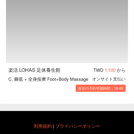
楽活 LOHAS 足体養生館
TWD
1,100
から
C. 腳底 + 全身按摩 Foot+Body Massage
オンサイト支払い
B
直近の予約可能時間：18:45
利用規約
|
プライバシーポリシー