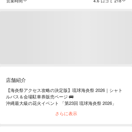
営業時間
4.6
·
口コミ 218
店舗紹介
【海炎祭アクセス攻略の決定版】琉球海炎祭 2026｜シャト
ルバス＆会場駐車券販売ページ 🚌

沖縄最大級の花火イベント 「第23回 琉球海炎祭 2026」 
が、2026 年 4 月 11 日 に 宜野湾海浜公園 にて盛大に開催さ
さらに表示
れます！

🎆 FunNow 独占販売｜海炎祭の交通手段を一括手配

海炎祭シャトルバス：那覇市内から会場まで直行、往復で安