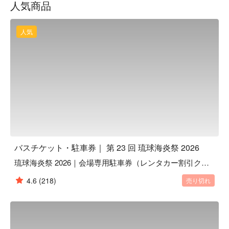
人気商品
心

海炎祭会場駐車券：自家用車で来場する方に最適、事前予約
で専用駐車スペースを確保

人気
🚌 【海炎祭シャトルバス】那覇市内 ⇄ 会場｜選べる 5 つの
出発時間

花火を見ながらビールを楽しみたい方におすすめ。FunNow 
の 海炎祭シャトルバス は、那覇新都心から会場まで直行運
行し、運転や会場周辺の渋滞ストレスを回避できます。

当日のスケジュールに合わせて選べる 5 つの出発時間

帰りもタクシー待ちや満員の公共交通機関に悩まされること
なく、確実に乗車可能

海外旅行者向けに設計されており、中国語・英語対応、事前
に集合場所マップやバス写真をメールで案内するため安心で
バスチケット・駐車券｜ 第 23 回 琉球海炎祭 2026
す

琉球海炎祭 2026｜会場専用駐車券（レンタカー割引クーポン付）
🚗 【海炎祭会場駐車券】自家用車向けプラン｜最寄り駐車
場・最短徒歩距離

4.6
(218)
売り切れ
琉球海炎祭へ車で行く予定の方は、必ず事前に 会場駐車券 
をご予約ください。当日は、駐車券を購入した車両のみが指
定駐車場に入場できます。

FunNow では数量限定で会場専用駐車券を販売
