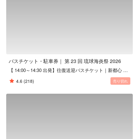
会場近くに駐車でき、荷物を持って長距離を歩く必要なし

当日の深刻な駐車混雑を避けるため、17:00 前の到着 が理想
的です

📍 なぜ FunNow で海炎祭への交通を予約するの？

中国語対応サイト + 中国語カスタマーサポート + 現地サポ
ートで安心

花火チケット、交通、レンタカー、レストラン、レジャーシ
ートまで一括予約可能

琉球海炎祭の公式海外販売パートナーとして、10,000 人以上
バスチケット・駐車券｜ 第 23 回 琉球海炎祭 2026
の海外旅行者 に利用されています

🎫 今すぐ海炎祭シャトルバスまたは駐車券を予約して、快
【 14:00～14:30 出発】往復送迎バスチケット｜新都心 ⇄ 琉球海炎祭
適な花火アクセスを確保！

4.6
(218)
売り切れ
シャトルバス・会場駐車券はいずれも数量限定で、完売後の
再販は保証されません。お早めのご予約をおすすめします。

花火当日は人出・交通ともに大混雑が予想されます。
FunNow で事前に準備して、沖縄最大級の音楽花火大会を心
ゆくまでお楽しみください！