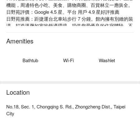
機能，周邊特色小吃、美食、購物商圈、百貨林立一應俱全。

日野苑評價：Google 4.5 星、平台 用戶 4.9 星好評推薦

日野苑推薦：距捷運台北車站步行 7 分鐘。館內擁有別緻的裝
潢，打造溫馨如家的舒適環境，提供您最優良的住宿體驗，不
論是出差工作還是外出旅遊皆能滿足您的需求。

日野苑股份有限公司，統編：83550901。

Amenities
日野苑優惠、日野苑住宿方案、日野苑休息方案立刻查看⬇︎
Bathtub
Wi-Fi
Washlet
Location
No.18, Sec. 1, Chongqing S. Rd., Zhongzheng Dist., Taipei
City