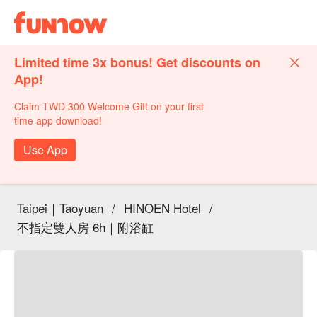
Limited time 3x bonus! Get discounts on
App!
Claim TWD 300 Welcome Gift on your first
time app download!
Use App
Taipei｜Taoyuan
/
HINOEN Hotel
/
不指定雙人房 6h｜附浴缸