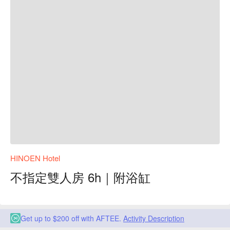
HINOEN Hotel
不指定雙人房 6h｜附浴缸
Get up to $200 off with AFTEE.
Activity Description