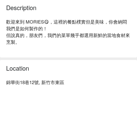
Description
歡迎來到 MORIES😋，這裡的餐點樸實但是美味，你會納悶
我們是如何製作的！

但說真的，朋友們，我們的菜單幾乎都選用新鮮的當地食材來
烹製。

MORIES盡量表現的非常友好和周到😅，也許有時候會讓您感
覺像皇室成員。 您會懷疑自己是不是不小心誤入了宮殿而不
Location
是餐廳！

也正是我們迷人而舒適的氛圍讓您感覺像皇室成員🧛♂️🧛♀️，
錦華街18巷12號, 新竹市東區
溫暖的燈光、雅緻的裝飾和舒緩的氛圍，為美妙的用餐體驗奠
定基礎。

MORIES提供了獨特而美味的甜品🍮來搭配您的餐點。我們的
手工提拉米蘇定能打動最挑剔的味蕾。

(既然是手工就難免限量)

你還在等什麼？來到 MORIES，讓我們向您展示為什麼我們