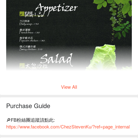
View All
Purchase Guide
🔎FB粉絲團追蹤請點此:
https://www.facebook.com/ChezStevenKu/?ref=page_internal