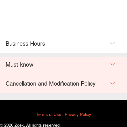
是錦華街十八巷最好的義式餐廳🤭。
Business Hours
Must-know
Cancellation and Modification Policy
Terms of Use
|
Privacy Policy
© 2026 Zoek. All rights reserved.