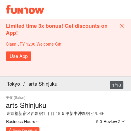
Limited time 3x bonus! Get discounts on
App!
Claim JPY 1200 Welcome Gift!
Use App
Tokyo
/
arts Shinjuku
1/10
美髮 (Salon)
arts Shinjuku
東京都新宿区西新宿1 丁目 18-5 甲新中沖新宿ビル 6F
Business Hours
5.0
·
Review 2
Book For 08/10