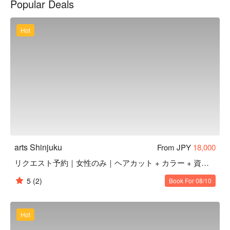
Popular Deals
メージをケアし、艶やかな仕上がりを実感いただけます。 
新宿駅から徒歩圏内の便利な立地で、観光やショッピングの
合間にもお気軽にお立ち寄りいただけます。 日本の美容文
Hot
化を体験し、髪も心もリフレッシュしませんか？ 外国から
のお客様にもご満足いただけるメニューを多数ご用意してお
ります。
arts Shinjuku
From JPY
18,000
リクエスト予約｜女性のみ｜ヘアカット + カラー + 資生堂 髪質改善サブリミックトリートメント
5
(2)
Book For 08/10
Hot