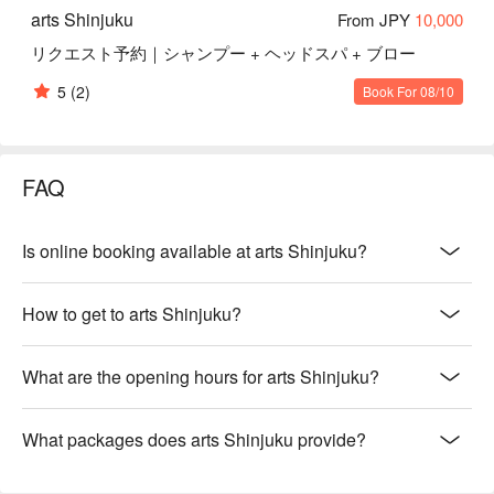
arts Shinjuku
From JPY
10,000
リクエスト予約｜シャンプー + ヘッドスパ + ブロー
5
(2)
Book For 08/10
FAQ
Is online booking available at arts Shinjuku?
How to get to arts Shinjuku?
What are the opening hours for arts Shinjuku?
What packages does arts Shinjuku provide?